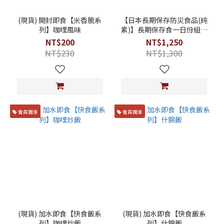
(現貨) 開封即食【米香脆系
【日本長期保存防災食品(純
列】咖哩風味
素)】長期保存食一日份組合
(神奇飯、米餅乾、紅豆甜
NT$200
NT$1,250
湯、水) 防災居家必備
NT$230
NT$1,300
會員獨享
會員獨享
(現貨) 加水即食【快食飯系
(現貨) 加水即食【快食飯系
列】咖哩炒飯
列】什錦飯