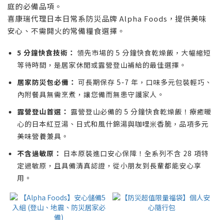
庭的必備品項。
喜康瑞代理日本日常系防災品牌 Alpha Foods，提供美味
安心、不需開火的常備糧食選擇。
5 分鐘快食技術：
領先市場的 5 分鐘快食乾燥飯，大幅縮短
等待時間，是居家休閒或露營登山補給的最佳選擇。
居家防災包必備：
可長期保存 5-7 年，口味多元包裝輕巧、
內附餐具無需烹煮，讓您備而無患守護家人。
露營登山首選：
露營登山必備的 5 分鐘快食乾燥飯！療癒暖
心的日本紅豆湯、日式和風什錦湯與咖哩米香脆，品項多元
美味營養兼具。
不含過敏原：
日本原裝進口安心保障！全系列不含 28 項特
定過敏原，且具備清真認證，從小朋友到長輩都能安心享
用。