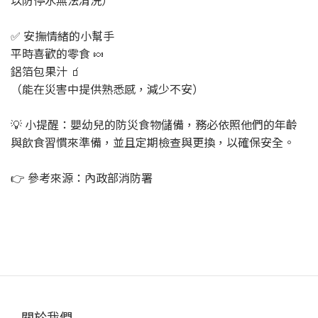
以防停水無法清洗）
✅ 安撫情緒的小幫手
平時喜歡的零食 🍬
鋁箔包果汁 🧃
（能在災害中提供熟悉感，減少不安）
💡 小提醒：嬰幼兒的防災食物儲備，務必依照他們的年齡
與飲食習慣來準備，並且定期檢查與更換，以確保安全。
👉 參考來源：內政部消防署
關於我們