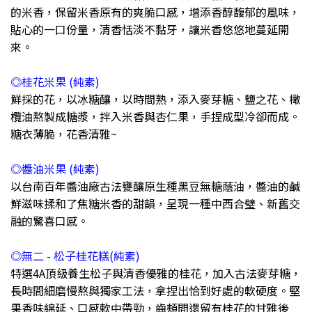
的米香，保留米香原有的爽脆口感，增添香醇馥郁的風味，
貼心的一口份量，清香恬淡不黏牙，讓米香悠悠地蔓延開
來。
◎桂花米果 (純素)
鮮採的花，以冰糖釀，以時間熟，添入麥芽糖、鹽之花、橄
欖油熬製成糖漿，拌入米香與杏仁果，手捏成型冷卻而成。
糖衣薄脆，花香清雅~
◎醬油米果 (純素)
以台南百年醬油廠古法甕釀原生種黑豆無糖蔭油，醬油的鹹
鮮滋味揉和了焦糖米香的甜韻，呈現一種中西合璧、新舊交
融的驚喜口感。
◎無二 - 松子桂花糕(純素)
特選4A頂級養生松子與清香優雅的桂花，加入古法麥芽糖，
長時間細磨慢熬與獨家工法，拿捏出恰到好處的軟硬度。堅
果香味綿延、口感軟中帶勁，齒頰間還留有桂花的甘雅後