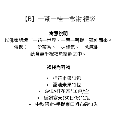
【B】一茶一桂一念謝 禮袋
寓意說明
以佛家語境「一花一世界、一葉一菩提」延伸而來。
傳遞：「一份茶香、一抹桂氣、一念感謝」
蘊含萬千祝福於簡靜之中。
禮袋內容物
桂花米果*1包
醬油米果*1包
GABA桂花茶*10包/盒
感謝寒天(30日份)*1瓶
中秋限定-手提束口帆布袋*1入