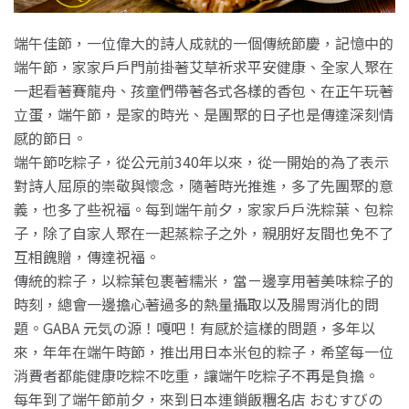
端午佳節，一位偉大的詩人成就的一個傳統節慶，記憶中的
端午節，家家戶戶門前掛著艾草祈求平安健康、全家人聚在
一起看著賽龍舟、孩童們帶著各式各樣的香包、在正午玩著
立蛋，端午節，是家的時光、是團聚的日子也是傳達深刻情
感的節日。
端午節吃粽子，從公元前340年以來，從一開始的為了表示
對詩人屈原的崇敬與懷念，隨著時光推進，多了先團聚的意
義，也多了些祝福。每到端午前夕，家家戶戶洗粽葉、包粽
子，除了自家人聚在一起蒸粽子之外，親朋好友間也免不了
互相餽贈，傳達祝福。
傳統的粽子，以粽葉包裹著糯米，當ㄧ邊享用著美味粽子的
時刻，總會一邊擔心著過多的熱量攝取以及腸胃消化的問
題。GABA 元気の源！嘎吧！有感於這樣的問題，多年以
來，年年在端午時節，推出用日本米包的粽子，希望每一位
消費者都能健康吃粽不吃重，讓端午吃粽子不再是負擔。
每年到了端午節前夕，來到日本連鎖飯糰名店 おむすびの