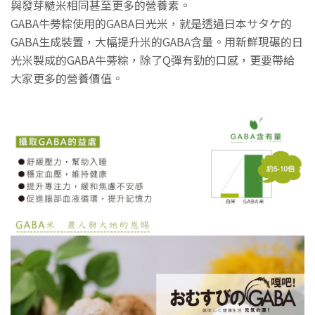
與發芽糙米相同甚至更多的營養素。
GABA牛蒡粽使用的GABA日光米，就是透過日本サタケ的
GABA生成裝置，大幅提升米的GABA含量。用新鮮現碾的日
光米製成的GABA牛蒡粽，除了Q彈有勁的口感，更要帶給
大家更多的營養價值。