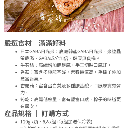
嚴選食材｜滿滿好料
日本GABA日光米：廣島縣產GABA日光米，米粒晶
瑩飽滿，GABA成分加倍，健康無負擔。
牛蒡絲：高纖增加飽足感，手工切製口感好。
香菇：富含多種胺基酸，營養價值高，為粽子添加
豐富香氣。
杏鮑菇：富含蛋白質及多種胺基酸，口感厚實有彈
力。
筍乾：高纖低熱量，富有豐富口感，粽子的味道更
有層次。
產品規格 ｜ 訂購方式
120g /顆，6入/組 (每組加贈保冷袋)