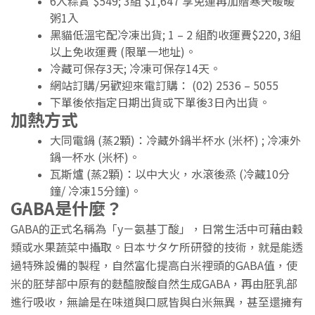
6入粽賞 $549; 3組 $1,647 享免運再加贈寒天暖暖
粥1入
黑貓低溫宅配冷凍出貨; 1 – 2 組酌收運費$220, 3組
以上免收運費 (限單一地址)。
冷藏可保存3天; 冷凍可保存14天。
網站訂購/另歡迎來電訂購： (02) 2536 – 5055
下單後依指定日期出貨或下單後3日內出貨。
加熱方式
大同電鍋 (蒸2顆)：冷藏外鍋半杯水 (米杯) ; 冷凍外
鍋一杯水 (米杯)。
瓦斯爐 (蒸2顆)：以中大火，水滾後烝 (冷藏10分
鐘/ 冷凍15分鐘)。
GABA是什麼？
GABA的正式名稱為「y－氨基丁酸」，日常生活中可藉由穀
類或水果蔬菜中攝取。日本サタケ所研發的技術，就是能透
過特殊設備的製程，自然富化提高白米裡頭的GABA值，使
米的胚芽部中原有的麩醯胺酸自然生成GABA，再由胚乳部
進行吸收，無論是在味道與口感皆與白米無異，甚至還擁有