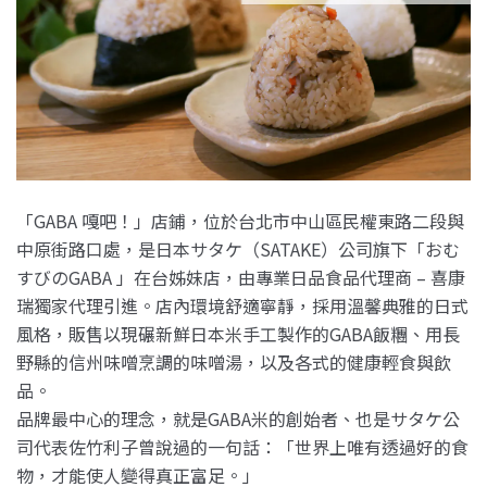
「GABA 嘎吧！」店鋪，位於台北市中山區民權東路二段與
中原街路口處，是日本サタケ（SATAKE）公司旗下「おむ
すびのGABA 」在台姊妹店，由專業日品食品代理商 – 喜康
瑞獨家代理引進。
店內環境舒適寧靜，採用溫馨典雅的日式
風格，販售以現碾新鮮日本米手工製作的GABA飯糰、用長
野縣的信州味噌烹調的味噌湯，以及各式的健康輕食與飲
品。
品牌最中心的理念，就是GABA米的創始者、也是サタケ公
司代表佐竹利子曾說過的一句話：「世界上唯有透過好的食
物，才能使人變得真正富足。」