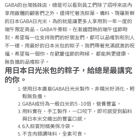
GABA的台灣姊妹店，總是可以看到員工們除了招呼來店內
享用飯糰的顧客們之外，還得忙著洗粽葉、備料、現碾新鮮
的日本GABA日光米，為的就是讓更多人享用到一年一度的
端午限定商品 – GABA牛蒡粽，在漸趨悶熱的端午佳節時
刻，希望每一位支持我們的好朋友們，都可以品嚐到和別人
不一樣，用最好的日本米包的粽子，我們帶著充滿感激的祝
福，希望每一個你，在歡慶佳節的時候， 都能夠更健康、
無負擔的品嚐粽子。
用日本日光米包的粽子，給總是最講究
的你。
使用日本廣島GABA日光米製作，非糯米好消化，輕
鬆無負擔。
GABA成份為一般白米的5 -10倍，營養豐富。
用料實在、手工製作，一口咬下，即可感受到餡料
與日本米交織出的豐富口感。
6入粽賞附精美保冷袋。
不含肉類調味料，全素可食。