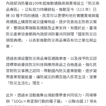
內政部消防署自109年起推動通路商與賣場設立「防災商
品專區」，公私協力持續耕耘，推動至今（113 年）已
臻 30 種不同的通路，民眾可以更便利地在實體賣場與電
商通路上購買防減災儲備物品，逐步完善自主防救災需
求，豐碩成果端賴各通路及企業支持。有鑑於此，臺灣
防災產業協會期與內政部消防署共同辦理「國家防災日
頒獎典禮」，以表彰推動防災商品專區有功之單位與企
業。
透過表揚設置防災商品專區通路業者，以及授予防災認
證標章給優良防災科技與應用商品之合格產品，強化民
眾對防災事務之認同、帶動國內防災產業脈動，逐步凝
聚產業發展能量，讓防減災的概念融入民眾生活，落實
「防災生活化」理念。
此外，透過本活動邀集台灣創價學會共同協力，同場舉
辦「SDGs×希望與行動的種子展」，以聯合國 17 項永