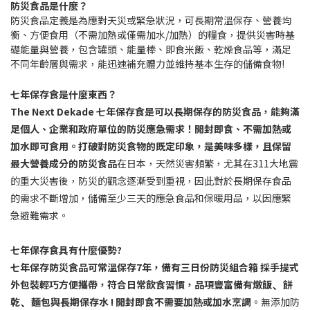
防災食品是什麼？
防災食品定義是為應對天災或緊急狀況，可長期常溫保存、營養均
衡、方便食用（不需加熱或僅需加水/加熱）的糧食，提供災害時基
礎能量與營養，包含罐頭、能量棒、即食米飯、乾燥食品等，滿足
不同年齡層與需求，能迅速補充體力並維持基本生存的儲備食物!
七年保存食是什麼東西？
The Next Dekade 七年保存食是可以長期保存的防災食品，能夠滿
足個人、企業和政府單位的防災應急需求！
開封即食、不需加熱或
加水即可食用。打破對防災食物的既定印象，是美味多樣，且保留
最大營養成分的防災食品
在日本，天然災害頻繁，尤其在
311
大地震
的重大災害後，防災的觀念逐漸受到重視，因此對於長期保存食品
的需求不斷增加，儲備至少三天的應急食品和保暖用品，以因應緊
急避難需求。
七年保存食具有什麼優勢
?
七年保存防災食品可常溫保存7年，備有三日份防災組合箱 採手提式
外包裝輕巧方便攜帶，符合日常飲食習慣，品項豐富備有燉飯
餅
、
乾
麵包與長期保存水 ! 開封即食不需要加熱或加水烹調
。無添加防
、