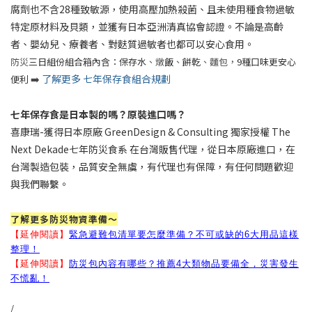
腐劑也不含28種致敏源，使用高壓加熱殺菌、且未使用種食物過敏
特定原材料及貝類，並獲有日本亞洲清真協會認證。不論是高齡
者、嬰幼兒、療養者、對麩質過敏者也都可以安心食用。
防災
三日組份組合箱內含：保存水
、燉
飯
、
餅乾
、麵包
，
9種口味更安心
了解更多 七年保存食組合規劃
便利
➡️
七年保存食是日本製的嗎？原裝進口嗎？
喜康瑞-獲得日本原廠
GreenDesign & Consulting
獨家授權 The
Next Dekade七年防災食系 在台灣販售代理，從日本原廠進口，在
台灣製造包裝，品質安全無虞，有代理也有保障，有任何問題歡迎
與我們聯繫。
了解更多防災物資準備～
【延伸閱讀】
緊急避難包清單要怎麼準備？不可或缺的6大用品這樣
整理！
【延伸閱讀】
防災包內容有哪些？推薦4大類物品要備全，災害發生
不慌亂！
/