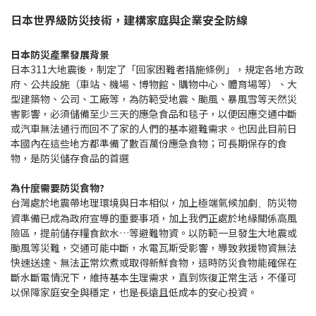
日本世界級防災技術，建構家庭與企業安全防線
日本防災產業發展背景
日本311大地震後，制定了「回家困難者措施條例」，規定各地方政
府、公共設施（車站、機場、博物館、購物中心、體育場等）、大
型建築物、公司、工廠等，為防範受地震、颱風、暴風雪等天然災
害影響，必須儲備至少三天的應急食品和毯子，以便因應交通中斷
或汽車無法通行而回不了家的人們的基本避難需求。也因此目前日
本國內在這些地方都準備了數百萬份應急食物；可長期保存的食
物，是防災儲存食品的首選
為什麼需要防災食物?
台灣處於地震帶地理環境與日本相似，加上極端氣候加劇
防災物
、
資準備已成為政府宣導的重要事項，加上我們正處於地緣關係高風
險區，提前儲存糧食飲水…等避難物資。以防範
一旦發生大地震或
颱風等災難，交通可能中斷，水電瓦斯受影響，導致救援物資無法
快速送達、無法正常炊煮或取得新鮮食物，這時防災食物能確保在
斷水斷電情況下，維持基本生理需求，直到恢復正常生活，不僅可
以保障家庭安全與穩定，也是長遠且低成本的安心投資。