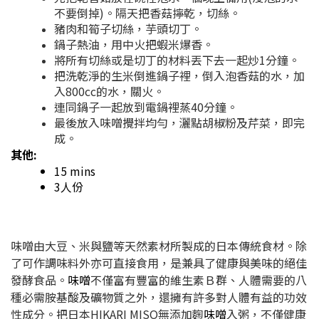
不要倒掉)。隔天把香菇擰乾，切絲。
豬肉和筍子切絲，芋頭切丁。
鍋子熱油，用中火把蝦米爆香。
將所有切絲或是切丁的材料丟下去一起炒1分鐘。
把洗乾淨的生米倒進鍋子裡，倒入泡香菇的水，加
入800cc的水，關火。
連同鍋子一起放到電鍋裡蒸40分鐘。
最後放入味噌攪拌均勻，灑點胡椒粉及芹菜，即完
成。
其他:
15 mins
3人份
味噌由大豆、米與鹽等天然素材所製成的日本傳統食材。除
了可作調味料外亦可直接食用，是兼具了健康與美味的絕佳
發酵食品。
味噌
不僅富有豐富的維生素Ｂ群、人體需要的八
種必需胺基酸及礦物質之外，還擁有許多對人體有益的功效
性成分。把日本HIKARI MISO無添加麴
味噌
入粥，不僅健康