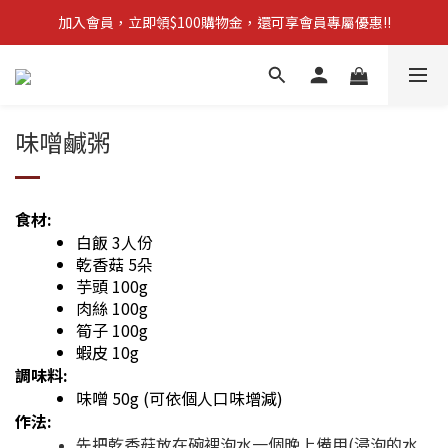
加入會員，立即領$100購物金，還可享會員專屬優惠!!
【新品上市】拋棄型簡易廁所 防災必備!
訂單滿$1,600，立即享免運優惠
【新品上市】拋棄型簡易廁所 防災必備!
味噌鹹粥
食材:
白飯 3人份
乾香菇 5朵
芋頭 100g
肉絲 100g
筍子 100g
蝦皮 10g
調味料:
味噌 50g (可依個人口味增減)
作法:
先把乾香菇放在碗裡泡水一個晚上備用(浸泡的水