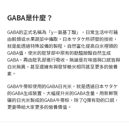
GABA是什麼？
GABA的正式名稱為「y－氨基丁酸」，日常生活中可藉
由穀類或水果蔬菜中攝取。日本サタケ所研發的技術，
就是能透過特殊設備的製程，自然富化提高白米裡頭的
GABA值，使米的胚芽部中原有的麩醯胺酸自然生成
GABA，再由胚乳部進行吸收，無論是在味道與口感皆與
白米無異，甚至還擁有與發芽糙米相同甚至更多的營養
素。
GABA牛蒡粽使用的GABA日光米，就是透過日本サタケ
的GABA生成裝置，大幅提升米的GABA含量。用新鮮現
碾的日光米製成的GABA牛蒡粽，除了Q彈有勁的口感，
更要帶給大家更多的營養價值。