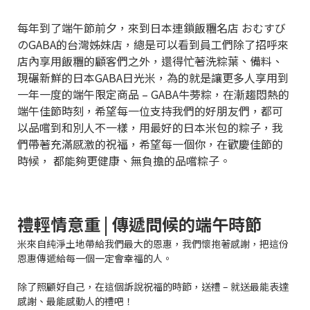
每年到了端午節前夕，來到日本連鎖飯糰名店 おむすび
のGABA的台灣姊妹店，總是可以看到員工們除了招呼來
店內享用飯糰的顧客們之外，還得忙著洗粽葉、備料、
現碾新鮮的日本GABA日光米，為的就是讓更多人享用到
一年一度的端午限定商品 – GABA牛蒡粽，在漸趨悶熱的
端午佳節時刻，希望每一位支持我們的好朋友們，都可
以品嚐到和別人不一樣，用最好的日本米包的粽子，我
們帶著充滿感激的祝福，希望每一個你，在歡慶佳節的
時候， 都能夠更健康、無負擔的品嚐粽子。
禮輕情意重 | 傳遞問候的端午時節
米來自純淨土地帶給我們最大的恩惠，我們懷抱著感謝，把這份
恩惠傳遞給每一個一定會幸福的人。
除了照顧好自己，在這個訴說祝福的時節，送禮 – 就送最能表達
感謝、最能感動人的禮吧！