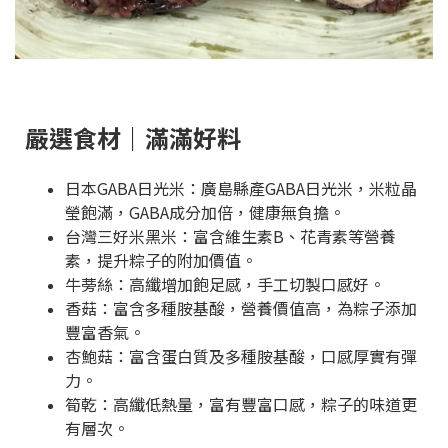
嚴選食材｜滿滿好料
日本GABA日光米：廣島縣產GABA日光米，米粒晶
瑩飽滿，GABA成分加倍，健康無負擔。
台灣三好米黑米
：
富含
維生素B、花青素等
營養
素，提升粽子的附加價值。
牛蒡絲：高纖增加飽足感，手工切製口感好。
香菇：富含多種胺基酸，營養價值高，為粽子添加
豐富香氣。
杏鮑菇：富含蛋白質及多種胺基酸，口感厚實有彈
力。
筍乾：高纖低熱量，富有豐富口感，粽子的味道更
有層次。