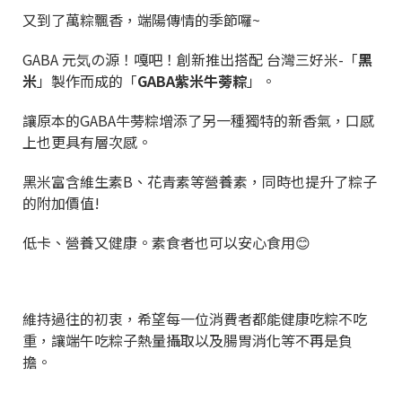
又到了萬粽飄香，端陽傳情的季節囉~
GABA 元気の源！嘎吧！創新推出搭配 台灣三好米-「
黑
米
」製作而成的「
GABA紫米牛蒡粽
」。
讓原本的GABA牛蒡粽增添了另一種獨特的新香氣，口感
上也更具有層次感。
黑米富含維生素B、花青素等營養素，同時也提升了粽子
的附加價值!
低卡、營養又健康。素食者也可以安心食用😊
維持過往的初衷，希望每一位消費者都能健康吃粽不吃
重，讓端午吃粽子熱量攝取以及腸胃消化等不再是負
擔。