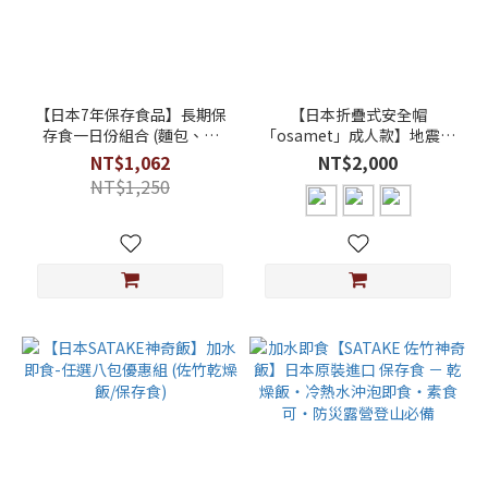
【日本7年保存食品】長期保
【日本折疊式安全帽
存食一日份組合 (麵包、餅
「osamet」成人款】地震、
乾、燉飯、水) 居家防災必備
防災 (居家、辦公室必備)
NT$1,062
NT$2,000
NT$1,250