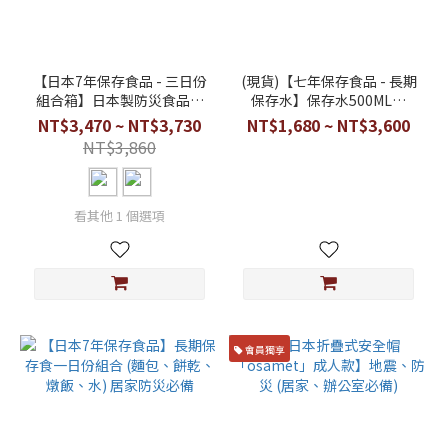
【日本7年保存食品 - 三日份
(現貨)【七年保存食品 - 長期
組合箱】日本製防災食品－
保存水】保存水500ML、
麵包、餅乾、燉飯、保存水
2L（居家防災必備）箱出免
NT$3,470 ~ NT$3,730
NT$1,680 ~ NT$3,600
（居家防災必備）
運
NT$3,860
看其他 1 個選項
會員獨享