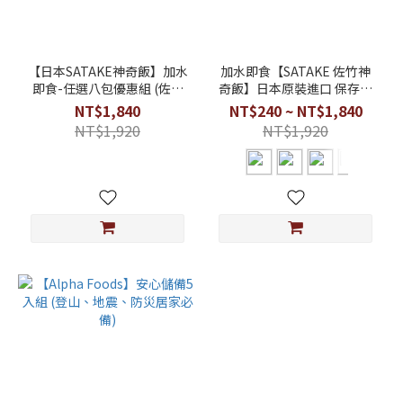
【日本SATAKE神奇飯】加水
加水即食【SATAKE 佐竹神
即食-任選八包優惠組 (佐竹
奇飯】日本原裝進口 保存食
乾燥飯/保存食)
－ 乾燥飯・冷熱水沖泡即
NT$1,840
NT$240 ~ NT$1,840
食・素食可・防災露營登山
NT$1,920
NT$1,920
必備