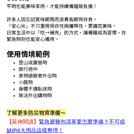
平時也能美味享用，才能持續備糧無負擔！
許多人因忘記賞味期限而浪費長期保存食。
「安心米」不只重視保存性與攜帶性，更講究美味。
日常生活中以「吃→補充」的方式，讓備糧成為習慣，在
緊急時刻也能安心備用。
使用情境範例
登山或露營時
旅行途中
食物過敏者外出時
小餓時
身體不適臥床時
無法外出購物時
了解更多防災物資準備～
【延伸閱讀】
緊急避難包清單要怎麼準備？不可或
缺的6大用品這樣整理！