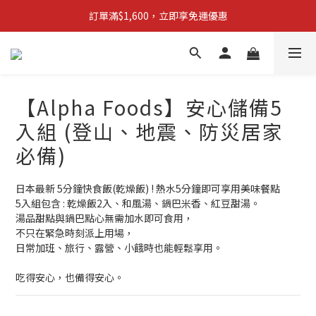
【新品上市】拋棄型簡易廁所 防災必備!
訂單滿$1,600，立即享免運優惠
【新品上市】拋棄型簡易廁所 防災必備!
【Alpha Foods】安心儲備5
入組 (登山、地震、防災居家
必備)
日本最新 5分鐘快食飯(乾燥飯) ! 熱水5分鐘即可享用美味餐點
5入組包含 : 乾燥飯2入、和風湯、鍋巴米香、紅豆甜湯。
湯品甜點與鍋巴點心無需加水即可食用，
不只在緊急時刻派上用場，
日常加班、旅行、露營、小餓時也能輕鬆享用。
吃得安心，也備得安心。