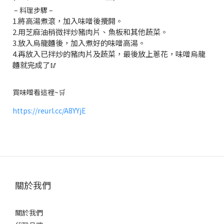
– 料理步驟 –
1.將高湯煮滾，加入味噌後攪開。
2.用芝麻油稍微拌炒豬肉片、魚板和其他蔬菜。
3.放入烏龍麵後，加入煮好的味噌高湯。
4.再放入已拌炒的豬肉片及蔬菜，最後放上蔥花，味噌烏龍
麵就完成了
🥢
買味噌看這裡~
🛒
https://reurl.cc/A8YYjE
關於我們
關於我們